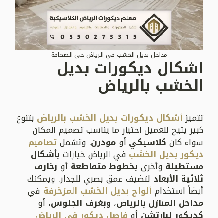
مداخل بديل الخشب في الرياض حي الصحافة
اشكال ديكورات بديل
الخشب بالرياض
تتميز
أشكال ديكورات بديل الخشب بالرياض
بتنوع
كبير يتيح للعميل اختيار ما يناسب تصميم المكان
سواء كان
كلاسيكي
أو
مودرن
. وتشمل
تصاميم
ديكور بديل الخشب
في الرياض خيارات
بأشكال
مستطيلة
وأخرى
بخطوط متقاطعة
أو
زخارف
ثلاثية الأبعاد
لتضيف عمق بصري للجدار. ويمكنك
أيضاً استخدام
ألواح بديل الخشب المزخرفة
في
مداخل المنازل بالرياض
،
وبغرف الجلوس
، أو
كديكور لبارتشن
أو
فاصل ديكور في الرياض