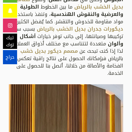
بديل الخشب بالرياض
ما بين الخطوط
الطولية
والعرضية والنقوش الهندسية
، وتنفذ باستخدام
مواد مقاومة للخدوش والتقشر. كما يُفضل الكثيرون
ديكورات جدران بديل الخشب بالرياض
بسبب سرعة
تركيبها وصيانتها، إلى جانب توفر خيارات
أشكال
تيك
وألوان
متعددة لتتناسب مع مختلف أذواق العملاء.
توك
لذا إذا كنت تبحث عن
مصمم ديكور بديل خشب
حراج
بالرياض فبإمكانك الحصول على نتائج راقية تعكس
الفخامة والأصالة من خلالنا، أتصل بنا للحصول على
الخدمة.