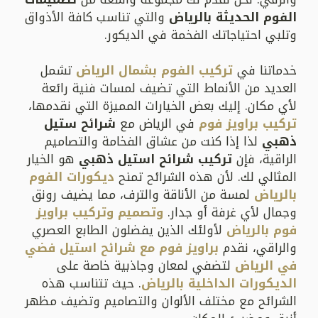
الفوم الحديثة بالرياض
والتي تناسب كافة الأذواق
وتلبي احتياجاتك الفخمة في الديكور.
خدماتنا في
تركيب الفوم بشمال الرياض
تشمل
العديد من الأنماط التي تضيف لمسات فنية رائعة
لأي مكان. إليك بعض الخيارات المميزة التي نقدمها،
تركيب براويز فوم
في الرياض مع
شرائح ستيل
ذهبي
لذا إذا كنت من عشاق الفخامة والتصاميم
الراقية، فإن
تركيب شرائح استيل ذهبي
هو الخيار
المثالي لك. لأن هذه الشرائح تمنح
ديكورات الفوم
بالرياض
لمسة من الأناقة والترف، مما يضيف رونق
وجمال لأي غرفة أو جدار.
وتصميم وتركيب براويز
فوم بالرياض
لأولئك الذين يفضلون الطابع العصري
والراقي، نقدم
براويز فوم مع شرائح استيل فضي
في الرياض
لتضفي لمعان وجاذبية خاصة على
الديكورات الداخلية بالرياض
. حيث تتناسب هذه
الشرائح مع مختلف الألوان والتصاميم وتضيف مظهر