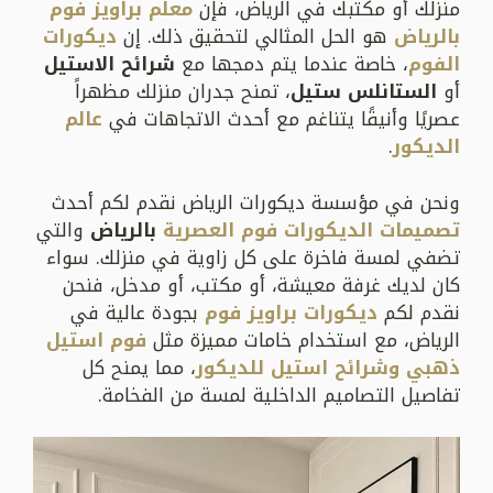
منزلك أو مكتبك في الرياض، فإن
معلم براويز فوم
بالرياض
هو الحل المثالي لتحقيق ذلك. إن
ديكورات
الفوم
، خاصة عندما يتم دمجها مع
شرائح الاستيل
أو
الستانلس ستيل
، تمنح جدران منزلك مظهراً
عصريًا وأنيقًا يتناغم مع أحدث الاتجاهات في
عالم
الديكور
.
ونحن في مؤسسة ديكورات الرياض نقدم لكم أحدث
تصميمات الديكورات فوم العصرية
بالرياض
والتي
تضفي لمسة فاخرة على كل زاوية في منزلك. سواء
كان لديك غرفة معيشة، أو مكتب، أو مدخل، فنحن
نقدم لكم
ديكورات براويز فوم
بجودة عالية في
الرياض، مع استخدام خامات مميزة مثل
فوم استيل
ذهبي وشرائح استيل للديكور
، مما يمنح كل
تفاصيل التصاميم الداخلية لمسة من الفخامة.