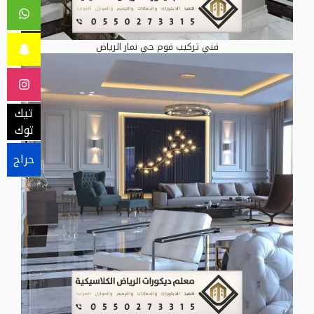
فني تركيب فوم حي نمار الرياض
تيك
توك
حراج