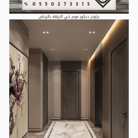
براويز ديكور فوم حي النزهة بالرياض