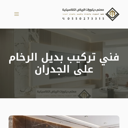
نتقل
لى
القائمة
لمحتوى
فني تركيب بديل الرخام
على الجدران